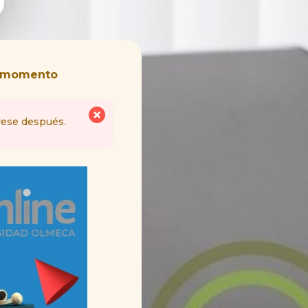
te momento
rese después.