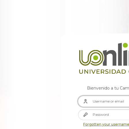
Skip to main content
Bienvenido a tu Camp
Username or email
Password
Forgotten your username